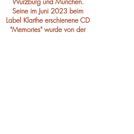
Würzburg und München.
Seine im Juni 2023 beim
Label Klarthe erschienene CD
"Memories" wurde von der
Kritik einhellig gefeiert und
stieß auf ein begeistertes
Publikum.
200 € / Pers
300 € pro Person