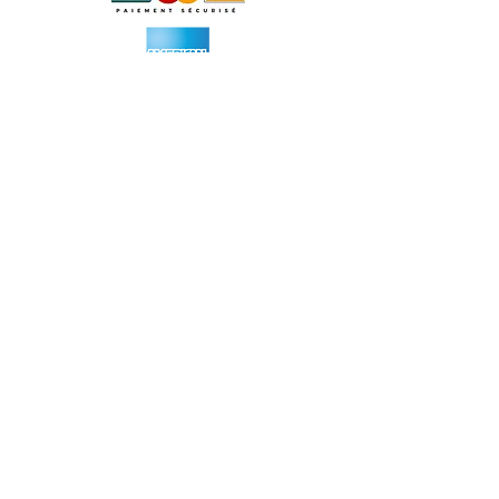
Wasser Ihrer Wahl
und Kaffee oder Tee Ihrer
Wahl
Für alle Reservierungen ist
eine Anzahlung von 50 % in
Höhe von 110 €
erforderlich.
Erhalten Sie jeden Monat unsere neue
Karte:
Abonnieren
Adresse :
18 rue du Général de Gouraud