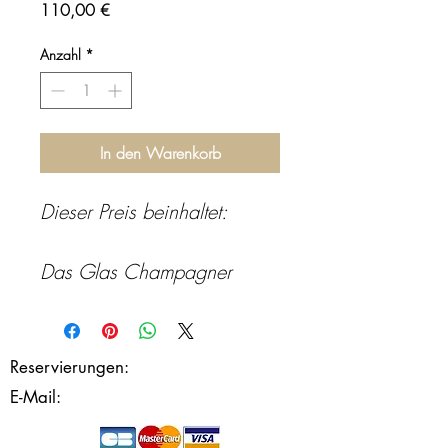
Preis
110,00 €
Anzahl
*
In den Warenkorb
Dieser Preis beinhaltet:
Das Glas Champagner
die Speisekarte mit den
passenden Speisen und
Reservierungen:
03 88 99 38 89
Weinen
E-Mail:
contact@restaurantlosmose.fr